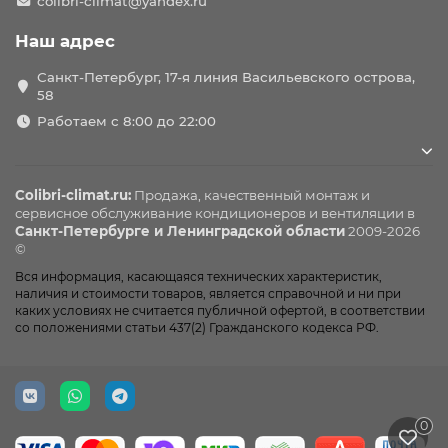
colibri-climat@yandex.ru
Наш адрес
Санкт-Петербург, 17-я линия Васильевского острова,
58
Работаем с 8:00 до 22:00
Colibri-climat.ru:
Продажа, качественный монтаж и
сервисное обслуживание
кондиционеров
и вентиляции в
Санкт-Петербурге и Ленинградской области
2009-2026
©
Вся информация, касающаяся технических характеристик,
наличия и стоимости товаров, является справочной и ни при
каких условиях не считается публичной офертой, в соответствии
со положениями статьи 437(2) Гражданского кодекса РФ.
0