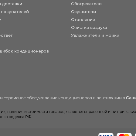
я доставки
Обогреватели
 покупателей
Осушители
и
Отопление
Очистка воздуха
-ответ
Увлажнители и мойки
шибок кондиционеров
 и сервисное обслуживание
кондиционеров
и вентиляции в
Санк
к, наличия и стоимости товаров, является справочной и ни при каких
кого кодекса РФ.