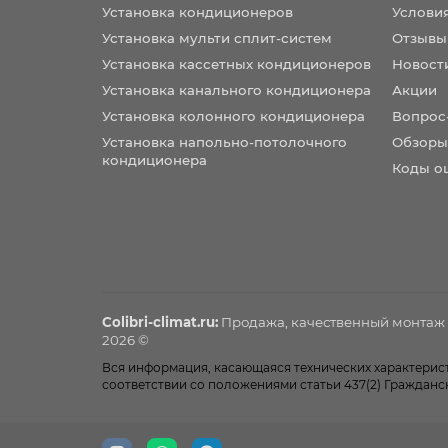
Установка кондиционеров
Услови
Установка мульти сплит-систем
Отзывы
Установка кассетных кондиционеров
Новост
Установка канального кондиционера
Акции
Установка колонного кондиционера
Вопрос
Установка напольно-потолочного
Обзоры
кондиционера
Коды о
Colibri-climat.ru:
Продажа, качественный монтаж
2026 ©
Вся информация, касающаяся технических характеристи
соответствии со положениями статьи 437(2) Гражданс