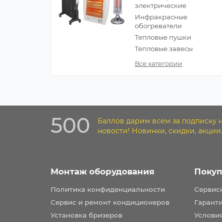
электрические
Инфракрасные
обогреватели
Тепловые пушки
Тепловые завесы
Все категории
500
Баллов дарим всем за подписку 
новости! Новинки, скидки, акции
Монтаж оборудования
Покуп
Политика конфиденциальности
Сервис
Сервис и ремонт кондиционеров
Гарант
Установка бризеров
Услови