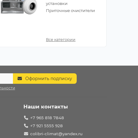
установки
Приточные очистители
Все категории
Оформить подписку
льности
Наши контакты
+7 965 818 7848
+7 921 5555 928
colibri-climat@yandex.ru