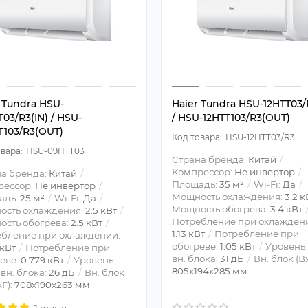
 Tundra HSU-
Haier Tundra HSU-12HTT03/
03/R3(IN) / HSU-
/ HSU-12HTT103/R3(OUT)
T103/R3(OUT)
HSU-12HTT03/R3
HSU-09HTT03
Страна бренда:
Китай
Компрессор:
Не инвертор
а бренда:
Китай
Площадь:
35 м²
Wi-Fi:
Да
рессор:
Не инвертор
Мощность охлаждения:
3.2 к
адь:
25 м²
Wi-Fi:
Да
Мощность обогрева:
3.4 кВт
ость охлаждения:
2.5 кВт
Потребление при охлажден
сть обогрева:
2.5 кВт
1.13 кВт
Потребление при
бление при охлаждении:
обогреве:
1.05 кВт
Уровень
 кВт
Потребление при
вн. блока:
31 дБ
Вн. блок (В
еве:
0.779 кВт
Уровень
805x194x285 мм
вн. блока:
26 дБ
Вн. блок
Г):
708x190x263 мм
1 отзыв