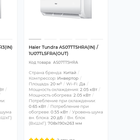
R3(IN)
Haier Tundra AS07TT5HRA(IN) /
Royal Th
1U07TL5FRA(OUT)
07HN1 к
AS07TT5HRA
Страна бренда:
Китай
Страна б
Компрессор:
Инвертор
Компрес
Площадь:
20 м²
Wi-Fi:
Да
Площадь
Вт
Мощность охлаждения:
2.05 кВт
Мощность
Мощность обогрева:
2.05 кВт
Мощность
ии:
Потребление при охлаждении:
Потребле
0.65 кВт
Потребление при
0.685 кВт
 шума
обогреве:
0.55 кВт
Уровень шума
обогреве
хШхГ):
вн. блока:
20 дБ
Вн. блок
шума вн.
(ВхШхГ):
708x190x263 мм
(ВхШхГ):
2 отзыва