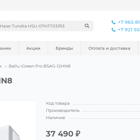
+7 965 8
+7 921 5
пании
Акции
Бренды
Оплата и доставка
ы
Ballu iGreen Pro BSAG-12HN8
HN8
Код товара
Производитель
Наличие:
37 490 ₽