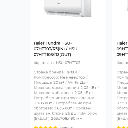
Haier Tundra HSU-
Haier
07HTT03/R3(IN) / HSU-
09HTT
07HTT103/R3(OUT)
09HT
HSU-07HTT03
Страна бренда:
Китай
Стран
Компрессор:
Не инвертор
Комп
Площадь:
20 м²
Wi-Fi:
Да
Площ
Мощность охлаждения:
2.05 кВт
Мощн
Мощность обогрева:
2.05 кВт
Мощно
Потребление при охлаждении:
Потре
0.785 кВт
Потребление при
0.958
обогреве:
0.635 кВт
Уровень
обогр
шума вн. блока:
26 дБ
Вн. блок
шума 
(ВхШхГ):
263x708x190 мм
(ВхШх
1 отзыв