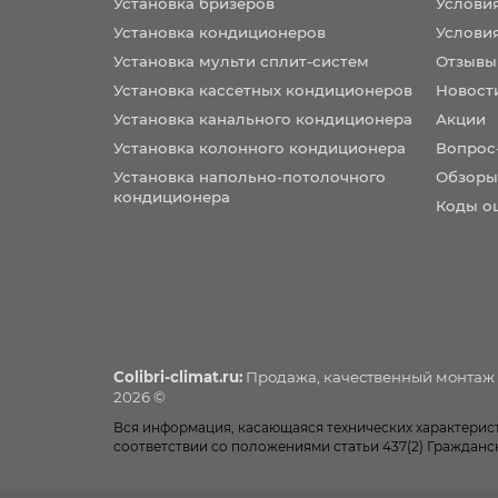
Установка бризеров
Услови
Установка кондиционеров
Услови
Установка мульти сплит-систем
Отзывы
Установка кассетных кондиционеров
Новост
Установка канального кондиционера
Акции
Установка колонного кондиционера
Вопрос
Установка напольно-потолочного
Обзоры
кондиционера
Коды о
Colibri-climat.ru:
Продажа, качественный монтаж
2026 ©
Вся информация, касающаяся технических характеристи
соответствии со положениями статьи 437(2) Гражданс