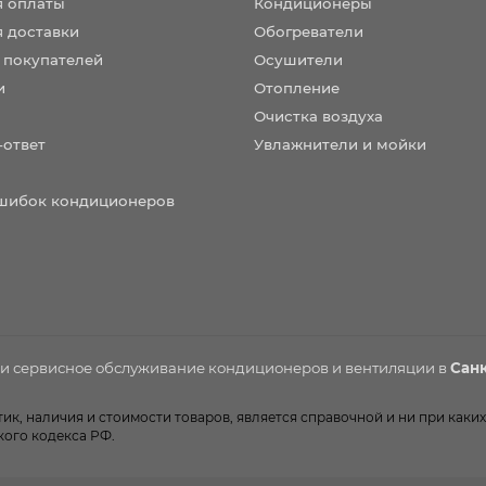
я оплаты
Кондиционеры
я доставки
Обогреватели
 покупателей
Осушители
и
Отопление
Очистка воздуха
-ответ
Увлажнители и мойки
шибок кондиционеров
 и сервисное обслуживание
кондиционеров
и вентиляции в
Санк
к, наличия и стоимости товаров, является справочной и ни при каких
кого кодекса РФ.