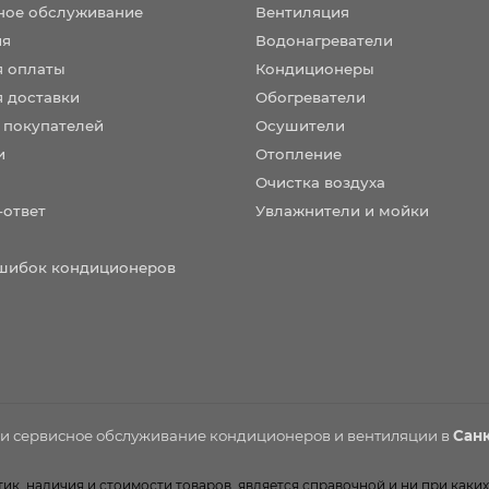
ное обслуживание
Вентиляция
ия
Водонагреватели
я оплаты
Кондиционеры
я доставки
Обогреватели
 покупателей
Осушители
и
Отопление
Очистка воздуха
-ответ
Увлажнители и мойки
шибок кондиционеров
 и сервисное обслуживание
кондиционеров
и вентиляции в
Санк
к, наличия и стоимости товаров, является справочной и ни при каких