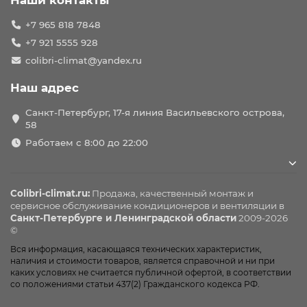
Наши контакты
+7 965 818 7848
+7 921 5555 928
colibri-climat@yandex.ru
Наш адрес
Санкт-Петербург, 17-я линия Васильевского острова,
58
Работаем с 8:00 до 22:00
Colibri-climat.ru:
Продажа, качественный монтаж и
сервисное обслуживание
кондиционеров
и вентиляции в
Санкт-Петербурге и Ленинградской области
2009-2026
©
Вся информация, касающаяся технических характеристик,
наличия и стоимости товаров, является справочной и ни при
каких условиях не считается публичной офертой, в соответствии
со положениями статьи 437(2) Гражданского кодекса РФ.