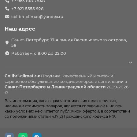
+7 965 818 7848
+7 921 5555 928
colibri-climat@yandex.ru
Наш адрес
Санкт-Петербург, 17-я линия Васильевского острова,
58
Работаем с 8:00 до 22:00
Colibri-climat.ru:
Продажа, качественный монтаж и
сервисное обслуживание
кондиционеров
и вентиляции в
Санкт-Петербурге и Ленинградской области
2009-2026
©
Вся информация, касающаяся технических характеристик,
наличия и стоимости товаров, является справочной и ни при
каких условиях не считается публичной офертой, в соответствии
со положениями статьи 437(2) Гражданского кодекса РФ.