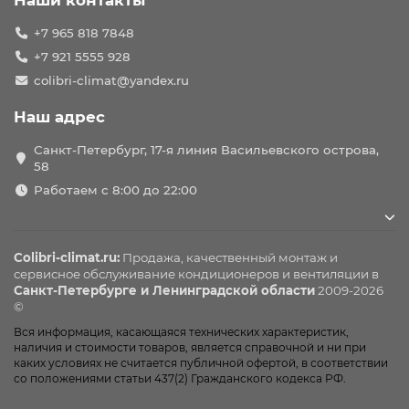
Наши контакты
+7 965 818 7848
+7 921 5555 928
colibri-climat@yandex.ru
Наш адрес
Санкт-Петербург, 17-я линия Васильевского острова,
58
Работаем с 8:00 до 22:00
Colibri-climat.ru:
Продажа, качественный монтаж и
сервисное обслуживание
кондиционеров
и вентиляции в
Санкт-Петербурге и Ленинградской области
2009-2026
©
Вся информация, касающаяся технических характеристик,
наличия и стоимости товаров, является справочной и ни при
каких условиях не считается публичной офертой, в соответствии
со положениями статьи 437(2) Гражданского кодекса РФ.