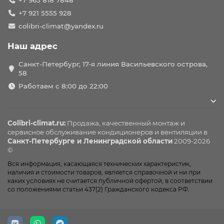
+7 965 818 7848
+7 921 5555 928
colibri-climat@yandex.ru
Наш адрес
Санкт-Петербург, 17-я линия Васильевского острова,
58
Работаем с 8:00 до 22:00
Colibri-climat.ru:
Продажа, качественный монтаж и
сервисное обслуживание
кондиционеров
и вентиляции в
Санкт-Петербурге и Ленинградской области
2009-2026
©
Вся информация, касающаяся технических характеристик,
наличия и стоимости товаров, является справочной и ни при
каких условиях не считается публичной офертой, в соответствии
со положениями статьи 437(2) Гражданского кодекса РФ.