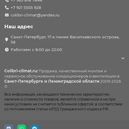
+7 965 818 7848
+7 921 5555 928
colibri-climat@yandex.ru
Наш адрес
Санкт-Петербург, 17-я линия Васильевского острова,
58
Работаем с 8:00 до 22:00
Colibri-climat.ru:
Продажа, качественный монтаж и
сервисное обслуживание
кондиционеров
и вентиляции в
Санкт-Петербурге и Ленинградской области
2009-2026
©
Вся информация, касающаяся технических характеристик,
наличия и стоимости товаров, является справочной и ни при
каких условиях не считается публичной офертой, в соответствии
со положениями статьи 437(2) Гражданского кодекса РФ.