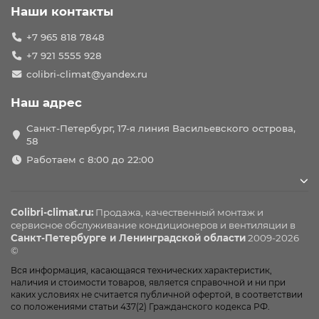
Наши контакты
+7 965 818 7848
+7 921 5555 928
colibri-climat@yandex.ru
Наш адрес
Санкт-Петербург, 17-я линия Васильевского острова,
58
Работаем с 8:00 до 22:00
Colibri-climat.ru:
Продажа, качественный монтаж и
сервисное обслуживание
кондиционеров
и вентиляции в
Санкт-Петербурге и Ленинградской области
2009-2026
©
Вся информация, касающаяся технических характеристик,
наличия и стоимости товаров, является справочной и ни при
каких условиях не считается публичной офертой, в соответствии
со положениями статьи 437(2) Гражданского кодекса РФ.